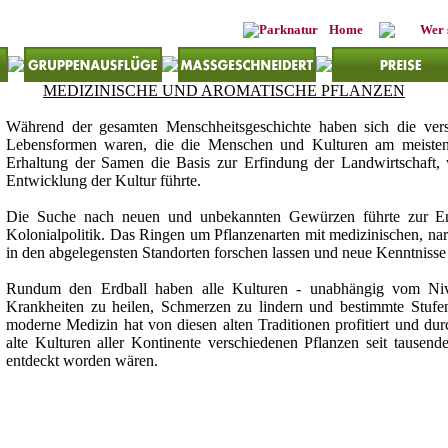
Home
Wer 
MEDIZINISCHE UND AROMATISCHE PFLANZEN
Während der gesamten Menschheitsgeschichte haben sich die versc
Lebensformen waren, die die Menschen und Kulturen am meisten b
Erhaltung der Samen die Basis zur Erfindung der Landwirtschaft, 
Entwicklung der Kultur führte.
Die Suche nach neuen und unbekannten Gewürzen führte zur En
Kolonialpolitik. Das Ringen um Pflanzenarten mit medizinischen, nar
in den abgelegensten Standorten forschen lassen und neue Kenntnisse 
Rundum den Erdball haben alle Kulturen - unabhängig vom Nive
Krankheiten zu heilen, Schmerzen zu lindern und bestimmte Stufen
moderne Medizin hat von diesen alten Traditionen profitiert und d
alte Kulturen aller Kontinente verschiedenen Pflanzen seit tausen
entdeckt worden wären.