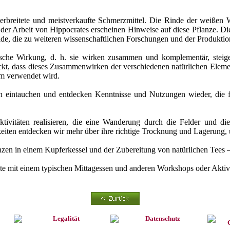
 verbreitete und meistverkaufte Schmerzmittel. Die Rinde der weißen 
er Arbeit von Hippocrates erscheinen Hinweise auf diese Pflanze. Die 
ide, die zu weiteren wissenschaftlichen Forschungen und der Produktion
ische Wirkung, d. h. sie wirken zusammen und komplementär, steigern
t, dass dieses Zusammenwirken der verschiedenen natürlichen Elemente
rm verwendet wird.
 eintauchen und entdecken Kenntnisse und Nutzungen wieder, die f
ivitäten realisieren, die eine Wanderung durch die Felder und die
ten entdecken wir mehr über ihre richtige Trocknung und Lagerung, um 
nzen in einem Kupferkessel und der Zubereitung von natürlichen Tees –
te mit einem typischen Mittagessen und anderen Workshops oder Aktiv
Legalität
Datenschutz