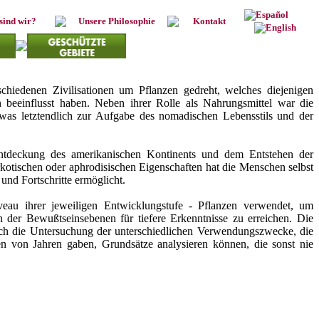
sind wir?
Unsere Philosophie
Kontakt
hiedenen Zivilisationen um Pflanzen gedreht, welches diejenigen
eeinflusst haben. Neben ihrer Rolle als Nahrungsmittel war die
was letztendlich zur Aufgabe des nomadischen Lebensstils und der
tdeckung des amerikanischen Kontinents und dem Entstehen der
kotischen oder aphrodisischen Eigenschaften hat die Menschen selbst
und Fortschritte ermöglicht.
au ihrer jeweiligen Entwicklungstufe - Pflanzen verwendet, um
 der Bewußtseinsebenen für tiefere Erkenntnisse zu erreichen. Die
urch die Untersuchung der unterschiedlichen Verwendungszwecke, die
den von Jahren gaben, Grundsätze analysieren können, die sonst nie